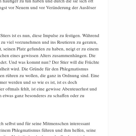
häufiger zu tun haben und durch die sie sich oft
e Angst vor Neuem und vor Veränderung der Auslöser
tiers ist es nun, diese Impulse zu festigen. Während
 zu viel vorzunehmen und ins Routieren zu geraten,
at, seinen Platz gefunden zu haben, neigt er zu einem
ichen eines gewissen Alters zusammenhängen. Die
ndet. Und was kommt nun? Der Stier will die Früchte
aulheit wird. Die Gründe für den Phlegmatismus
gen rühren zu wollen, die ganz in Ordnung sind. Eine
mer werden und so wie es ist, ist es doch
r oftmals fehlt, ist eine gewisse Abenteuerlust und
um etwas ganz besonderes zu schaffen oder zu
sich selbst und für seine Mitmenschen interessant
seinem Phlegmatismus führen und ihm helfen, seine