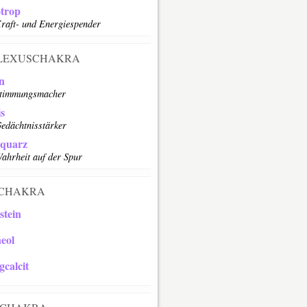
otrop
raft- und Energiespender
LEXUSCHAKRA
in
Stimmungsmacher
is
edächtnisstärker
lquarz
ahrheit auf der Spur
CHAKRA
stein
eol
gcalcit