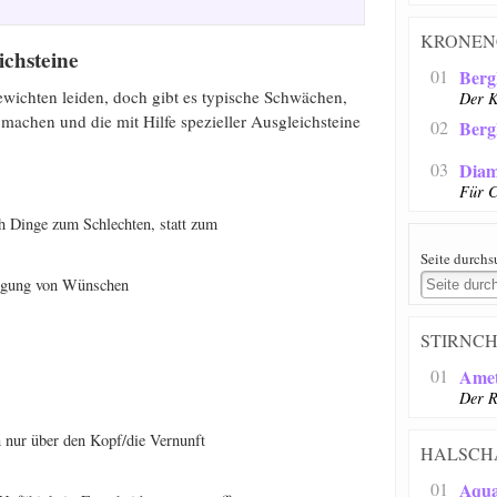
KRONEN
ichsteine
01
Bergk
ewichten leiden, doch gibt es typische Schwächen,
Der K
machen und die mit Hilfe spezieller Ausgleichsteine
02
Berg
03
Diam
Für C
h Dinge zum Schlechten, statt zum
Seite durch
ngung von Wünschen
STIRNC
01
Amet
Der R
 nur über den Kopf/die Vernunft
HALSCH
01
Aqu