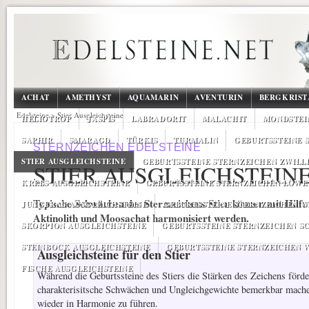
ACHAT
AMETHYST
AQUAMARIN
AVENTURIN
BERGKRIST
Edelsteine
>
Stier Ausgleichsteine
HELIOTROP
JASPIS
LABRADORIT
MALACHIT
MONDSTEI
SAPHIR
SMARAGD
TÜRKIS
TURMALIN
GEBURTSSTEINE 
STERNZEICHEN EDELSTEINE
STIER AUSGLEICHSTEINE
GEBURTSSTEINE STERNZEICHEN ZWILL
STIER AUSGLEICHSTEIN
KREBS AUSGLEICHSTEINE
GEBURTSSTEINE STERNZEICHEN LÖWE
Typische Schwächen des Sternzeichens Stier können mit Hilfe
JUNGFRAU AUSGLEICHSTEINE
GEBURTSSTEINE STERNZEICHEN 
Aktinolith und Moosachat harmonisiert werden.
SKORPION AUSGLEICHSTEINE
GEBURTSSTEINE STERNZEICHEN S
STEINBOCK AUSGLEICHSTEINE
GEBURTSSTEINE STERNZEICHEN
Ausgleichsteine für den Stier
FISCHE AUSGLEICHSTEINE
Während die Geburtssteine des Stiers die Stärken des Zeichens förder
charakterisitsche Schwächen und Ungleichgewichte bemerkbar mache
wieder in Harmonie zu führen.