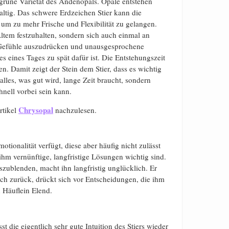
ugrüne Varietät des Andenopals. Opale entstehen
ltig. Das schwere Erdzeichen Stier kann die
 um zu mehr Frische und Flexibilität zu gelangen.
Altem festzuhalten, sondern sich auch einmal an
 Gefühle auszudrücken und unausgesprochene
 eines Tages zu spät dafür ist. Die Entstehungszeit
 Damit zeigt der Stein dem Stier, dass es wichtig
alles, was gut wird, lange Zeit braucht, sondern
nell vorbei sein kann.
Chrysopal
rtikel
nachzulesen.
motionalität verfügt, diese aber häufig nicht zulässt
ihm vernünftige, langfristige Lösungen wichtig sind.
zublenden, macht ihn langfristig unglücklich. Er
ich zurück, drückt sich vor Entscheidungen, die ihm
 Häuflein Elend.
t die eigentlich sehr gute Intuition des Stiers wieder