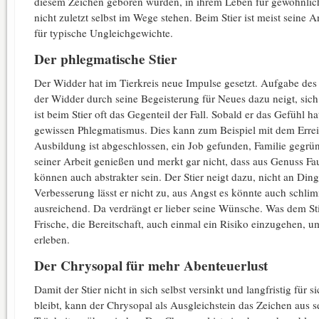
diesem Zeichen geboren wurden, in ihrem Leben für gewöhnlich 
nicht zuletzt selbst im Wege stehen. Beim Stier ist meist sein
für typische Ungleichgewichte.
Der phlegmatische Stier
Der Widder hat im Tierkreis neue Impulse gesetzt. Aufgabe des S
der Widder durch seine Begeisterung für Neues dazu neigt, sich
ist beim Stier oft das Gegenteil der Fall. Sobald er das Gefühl h
gewissen Phlegmatismus. Dies kann zum Beispiel mit dem Erre
Ausbildung ist abgeschlossen, ein Job gefunden, Familie gegrü
seiner Arbeit genießen und merkt gar nicht, dass aus Genuss F
können auch abstrakter sein. Der Stier neigt dazu, nicht an Din
Verbesserung lässt er nicht zu, aus Angst es könnte auch schlim
ausreichend. Da verdrängt er lieber seine Wünsche. Was dem Stie
Frische, die Bereitschaft, auch einmal ein Risiko einzugehen, 
erleben.
Der Chrysopal für mehr Abenteuerlust
Damit der Stier nicht in sich selbst versinkt und langfristig für 
bleibt, kann der Chrysopal als Ausgleichstein das Zeichen aus 