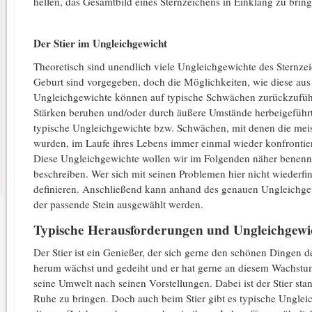
helfen, das Gesamtbild eines Sternzeichens in Einklang zu bring
Der Stier im Ungleichgewicht
Theoretisch sind unendlich viele Ungleichgewichte des Sternzei
Geburt sind vorgegeben, doch die Möglichkeiten, wie diese aus
Ungleichgewichte können auf typische Schwächen zurückzuführ
Stärken beruhen und/oder durch äußere Umstände herbeigeführt s
typische Ungleichgewichte bzw. Schwächen, mit denen die mei
wurden, im Laufe ihres Lebens immer einmal wieder konfrontier
Diese Ungleichgewichte wollen wir im Folgenden näher benenn
beschreiben. Wer sich mit seinen Problemen hier nicht wiederfi
definieren. Anschließend kann anhand des genauen Ungleichg
der passende Stein ausgewählt werden.
Typische Herausforderungen und Ungleichgewic
Der Stier ist ein Genießer, der sich gerne den schönen Dingen d
herum wächst und gedeiht und er hat gerne an diesem Wachstum An
seine Umwelt nach seinen Vorstellungen. Dabei ist der Stier sta
Ruhe zu bringen. Doch auch beim Stier gibt es typische Unglei