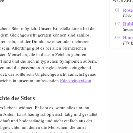
WURZEL
en.
01
Rose
Liebe
02
Rub
chens Stier möglich. Unsere Konstellationen bei der
Sexua
 dem Gleichgewicht geraten können sind zahllos.
03
Häma
en sein, auf der Dominanz einer oder mehrerer
Für E
ein. Allerdings gibt es bei allen Sternzeichen
sten Menschen, die in diesem Zeichen geboren
t sind und die sich in typischen Symptomen äußern.
en und die passenden Ausgleichsteine eingehend
ndet, der sollte sein Ungleichgewicht zunächst genau
Edelsteinlexikon
ewichts in unserem umfassenden
hte des Stiers
es Lebens widmet. Er liebt es, wenn alles um ihn
teil. Er ist häufig schöpferisch tätig und gestaltet
ndhaft und bodenständig und nicht einfach aus der
chgewichte, mit denen die Menschen, die unter