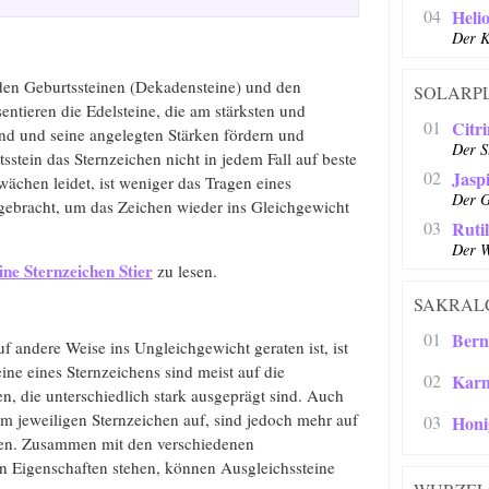
04
Heli
Der K
den Geburtssteinen (Dekadensteine) und den
SOLARP
entieren die Edelsteine, die am stärksten und
01
Citr
ind und seine angelegten Stärken fördern und
Der 
sstein das Sternzeichen nicht in jedem Fall auf beste
02
Jasp
wächen leidet, ist weniger das Tragen eines
Der G
ngebracht, um das Zeichen wieder ins Gleichgewicht
03
Ruti
Der W
ine Sternzeichen Stier
zu lesen.
SAKRAL
01
Bern
uf andere Weise ins Ungleichgewicht geraten ist, ist
ine eines Sternzeichens sind meist auf die
02
Karn
, die unterschiedlich stark ausgeprägt sind. Auch
m jeweiligen Sternzeichen auf, sind jedoch mehr auf
03
Honi
gen. Zusammen mit den verschiedenen
ven Eigenschaften stehen, können Ausgleichssteine