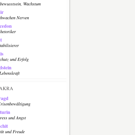
tbewusstsein, Wachstum
ir
chwachen Nerven
cedon
hetoriker
t
tabilisierer
is
chutz und Erfolg
stein
Lebenskraft
AKRA
ragd
risenbewältigung
turin
tress und Angst
chit
tät und Freude