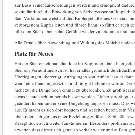
zur Basis seiner Entscheidungen werden und ermöglicht dadurch
sekundär durch die Einwirkung von Sickerwasser auf kupferhalti
Sein Vorkommen weist auf den Kupfergehalt eines Gesteins hin.
verborgenem Kupfer leiten und führen kann, so führt er auch de
hilft dem Stier dabei, seine Gefühle wieder zu erkennen und a
Alle Details über Anwendung und Wirkung des Malchit finden s
Platz für Neues
Hat der Stier ersteinmal eine Idee im Kopf oder einen Plan gefass
Stier ein Vernunftmensch ist, hat er alles gründlich durchdacht un
Überlegungen überzeugt. Anregungen von Außen lässt er dann n
wenn eine Idee umgesetzt ist und für gut befunden wurde. Der S
nicht zu, die Dinge noch einmal zu überdenken. Zu groß ist sein
etwas ja auch schlimmer als besser werden. Lieber verdrängt er d
geändert haben und er seine Umgebung anpassen muss. Dies wir
aus. Er macht es sich dort bequem und ist selten bereit, sein V
üben oder sich gar aus einer Beziehung zu lösen. Schließlich wa
Rezept doch auch weiter funktionieren. Besonders problematisch
erwartet, dass dieser sich genauso verhält wie er und auf ein g