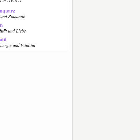
CHAKRA
nquarz
 und Romantik
in
lität und Liebe
tit
nergie und Vitalität