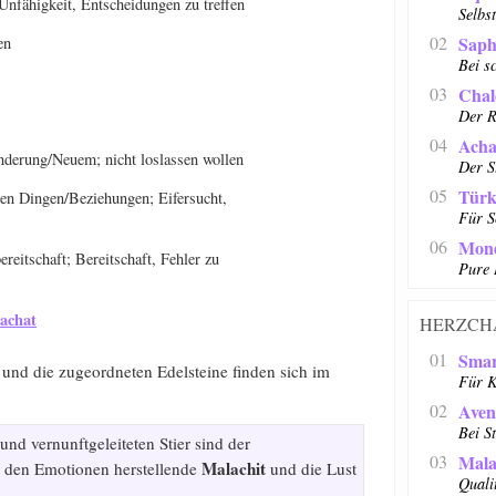
Unfähigkeit, Entscheidungen zu treffen
Selbs
02
Saph
en
Bei s
03
Chal
Der R
04
Acha
derung/Neuem; nicht loslassen wollen
Der S
05
Türk
en Dingen/Beziehungen; Eifersucht,
Für S
06
Mond
reitschaft; Bereitschaft, Fehler zu
Pure 
achat
HERZCH
01
Sma
 und die zugeordneten Edelsteine finden sich im
Für K
02
Aven
Bei S
und vernunftgeleiteten Stier sind der
03
Mala
Malachit
u den Emotionen herstellende
und die Lust
Quali