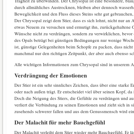
Trägheit zu überwinden. Der Chrysopal ist eine besondere, bla
durch allmähliches Austrocknen, bleiben aber dennoch wasserha
Beweglichkeit und den Fluss dieses Steins sehr gut gebrauchen,
Der Chrysopal zeigt dem Stier, dass es sich lohnt, nicht nur an 
etwas Neuem zu versuchen und ermutigt ihn, zurückgehaltene
Wünsche nicht zu verdrängen, sondern zu verwirklichen, bevor es
des Opals beträgt bei günstigen Bedingungen nur wenige Wochen.
ist, günstige Gelegenheiten beim Schopfe zu packen, dass nicht 
manchmal nur den richtigen Zeitpunkt, der aber auch ebenso sch
Alle wichtigen Informationen zum Chrysopal sind in unserem A
Verdrängung der Emotionen
Der Stier ist ein sehr sinnliches Zeichen, dass über eine starke E
oder nach außen trägt. Er entscheidet viel über seinen Kopf, da 
Doch die Neigung des Stiers, die Gefühle zu verdrängen und aus
verliert die Verbindung zu seinen Emotionen und zieht sich in s
zusehends schwerer fallen und aus dem Genussmensch wird ein
Der Malachit für mehr Bauchgefühl
Der Malachit verleiht dem Stier wieder mehr Bauchgefühl. Er läss