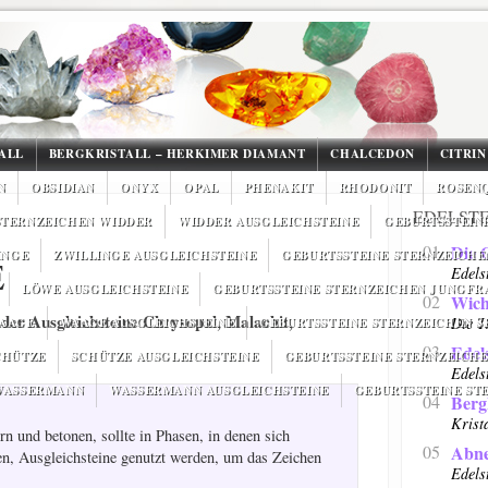
ALL
BERGKRISTALL – HERKIMER DIAMANT
CHALCEDON
CITRIN
N
OBSIDIAN
ONYX
OPAL
PHENAKIT
RHODONIT
ROSEN
EDELST
STERNZEICHEN WIDDER
WIDDER AUSGLEICHSTEINE
GEBURTSSTEINE
01
Die 
INGE
ZWILLINGE AUSGLEICHSTEINE
GEBURTSSTEINE STERNZEICHE
E
Edels
LÖWE AUSGLEICHSTEINE
GEBURTSSTEINE STERNZEICHEN JUNGFR
02
Wich
 der Ausgleichsteine Chrysopal, Malachit,
Die T
WAAGE
WAAGE AUSGLEICHSTEINE
GEBURTSSTEINE STERNZEICHEN 
03
Edel
CHÜTZE
SCHÜTZE AUSGLEICHSTEINE
GEBURTSSTEINE STERNZEICHE
Edels
 WASSERMANN
WASSERMANN AUSGLEICHSTEINE
GEBURTSSTEINE ST
04
Bergk
Krista
n und betonen, sollte in Phasen, in denen sich
05
Abn
n, Ausgleichsteine genutzt werden, um das Zeichen
Edels