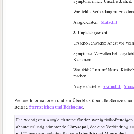
Symptom: innere Unzufriedenheit; 
Was fehlt? Verbindung zu Emotion
Malachit
Ausgleichstein:
3. Ungleichgewicht
Ursache/Schwäche: Angst vor Verän
Symptome: Verweilen bei ungeliebt
Klammern
Was fehlt? Lust auf Neues; Risikobe
machen
Aktinolith
Moos
Ausgleichsteine:
,
Weitere Informationen und ein Überblick über alle Sternzeichen
Sternzeichen und Edelsteine
Beitrag
.
Die wichtigsten Ausgleichsteine für den wenig risikofreudigen 
Chrysopal
abenteuerlustig stimmende
, der eine Verbindung z
Aktinolith
Moosachat
auf Neues vermittelnden Steine
und
.