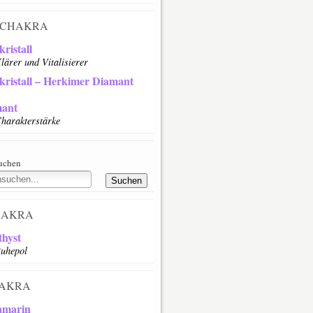
CHAKRA
ristall
lärer und Vitalisierer
kristall – Herkimer Diamant
ant
harakterstärke
suchen
HAKRA
hyst
uhepol
AKRA
amarin