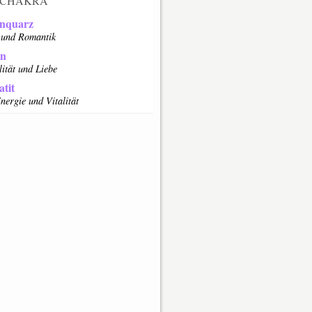
CHAKRA
nquarz
 und Romantik
in
lität und Liebe
tit
nergie und Vitalität