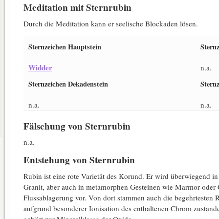
Meditation mit Sternrubin
Durch die Meditation kann er seelische Blockaden lösen.
Sternzeichen Hauptstein
Stern
Widder
n.a.
Sternzeichen Dekadenstein
Sternz
n.a.
n.a.
Fälschung von Sternrubin
n.a.
Entstehung von Sternrubin
Rubin ist eine rote Varietät des Korund. Er wird überwiegend 
Granit, aber auch in metamorphen Gesteinen wie Marmor oder 
Flussablagerung vor. Von dort stammen auch die begehrtesten R
aufgrund besonderer Ionisation des enthaltenen Chrom zustande
gehört zur Mineralklasse der Oxide.