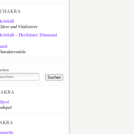
CHAKRA
ristall
lärer und Vitalisierer
kristall – Herkimer Diamant
ant
harakterstärke
suchen
HAKRA
hyst
uhepol
AKRA
amarin