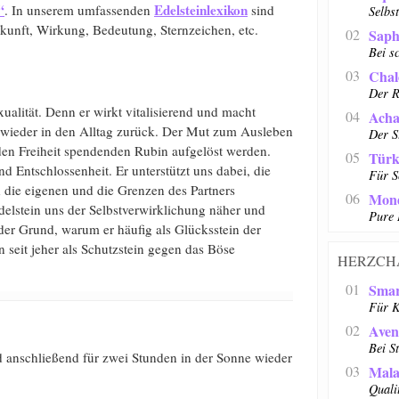
“
Edelsteinlexikon
. In unserem umfassenden
sind
Selbs
erkunft, Wirkung, Bedeutung, Sternzeichen, etc.
02
Saph
Bei s
03
Chal
Der R
xualität. Denn er wirkt vitalisierend und macht
04
Acha
ieder in den Alltag zurück. Der Mut zum Ausleben
Der S
den Freiheit spendenden Rubin aufgelöst werden.
05
Türk
 Entschlossenheit. Er unterstützt uns dabei, die
Für S
 die eigenen und die Grenzen des Partners
06
Mond
delstein uns der Selbstverwirklichung näher und
Pure 
h der Grund, warum er häufig als Glücksstein der
 seit jeher als Schutzstein gegen das Böse
HERZCH
01
Sma
Für K
02
Aven
Bei S
d anschließend für zwei Stunden in der Sonne wieder
03
Mala
Quali