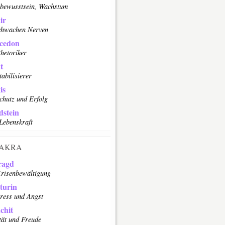
tbewusstsein, Wachstum
ir
chwachen Nerven
cedon
hetoriker
t
tabilisierer
is
chutz und Erfolg
stein
Lebenskraft
AKRA
ragd
risenbewältigung
turin
tress und Angst
chit
tät und Freude