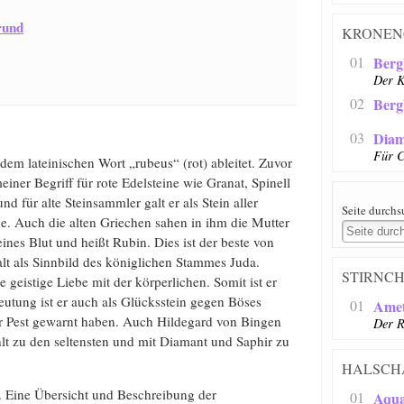
rund
KRONEN
01
Bergk
Der K
02
Berg
03
Diam
Für C
dem lateinischen Wort „rubeus“ (rot) ableitet. Zuvor
einer Begriff für rote Edelsteine wie Granat, Spinell
 für alte Steinsammler galt er als Stein aller
Seite durch
ine. Auch die alten Griechen sahen in ihm die Mutter
reines Blut und heißt Rubin. Dies ist der beste von
lt als Sinnbild des königlichen Stammes Juda.
STIRNC
ie geistige Liebe mit der körperlichen. Somit ist er
eutung ist er auch als Glücksstein gegen Böses
01
Amet
der Pest gewarnt haben. Auch Hildegard von Bingen
Der R
t zu den seltensten und mit Diamant und Saphir zu
HALSCH
t. Eine Übersicht und Beschreibung der
01
Aqu