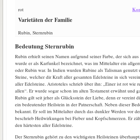
Ko
rot
Varietäten der Familie
Rubin, Sternrubin
Bedeutung Sternrubin
Rubin erhielt seinen Namen aufgrund seiner Farbe, der sich aus 
wurde er als Karfunkel bezeichnet, was im Mittelalter ein allgem
oder Rubin war. In Indien wurden Rubine als Talisman genutzt und
Steine, welcher dir Kraft aller gesamten Edelsteine in sich vere
aller Edelsteine. Aristoteles schrieb über ihn: „Einer ist rot wie 
allen“. Er wurde sogar schon im alten Testament erwähnt und ga
Rubin gilt seit jeher als Glücksstein der Liebe, denn er vereint d
ein bedeutender Heilstein in der Patnerschaft. Neben dieser Bed
bekannt. Er soll im Mittelalter durch das dunkler Werden vor 
beschrieb Heilwirkungen bei Fieber und Kopfschmerzen. Er zähl
den härtesten aller Edelsteine.
Der Sternrubin gehört zu den wichtigsten Heilsteinen überhaup