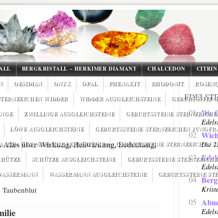
ALL
BERGKRISTALL – HERKIMER DIAMANT
CHALCEDON
CITRIN
N
OBSIDIAN
ONYX
OPAL
PHENAKIT
RHODONIT
ROSEN
EDELST
STERNZEICHEN WIDDER
WIDDER AUSGLEICHSTEINE
GEBURTSSTEINE
01
Die 
INGE
ZWILLINGE AUSGLEICHSTEINE
GEBURTSSTEINE STERNZEICHE
Edels
LÖWE AUSGLEICHSTEINE
GEBURTSSTEINE STERNZEICHEN JUNGFR
02
Wich
ät. Alles über Wirkung, Heilwirkung, Bedeutung,
Die T
WAAGE
WAAGE AUSGLEICHSTEINE
GEBURTSSTEINE STERNZEICHEN 
03
Edel
CHÜTZE
SCHÜTZE AUSGLEICHSTEINE
GEBURTSSTEINE STERNZEICHE
Edels
 WASSERMANN
WASSERMANN AUSGLEICHSTEINE
GEBURTSSTEINE ST
04
Bergk
Krista
, Taubenblut
05
Abn
ilie
Edels