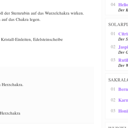
04
Heli
Der K
oll der Sternrubin auf das Wurzelchakra wirken.
 auf das Chakra legen.
SOLARP
01
Citr
ristall-Einleiten, Edelsteinscheibe
Der 
02
Jasp
Der G
03
Ruti
Der W
SAKRAL
 Herzchakra.
01
Bern
02
Karn
03
Honi
 Herzchakra