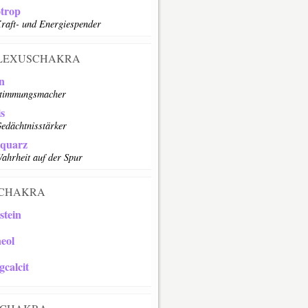
otrop
raft- und Energiespender
LEXUSCHAKRA
in
Stimmungsmacher
is
edächtnisstärker
lquarz
ahrheit auf der Spur
CHAKRA
stein
eol
gcalcit