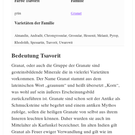
Farbe Tsavorit
Familie
Granat
grün
Varietäten der Familie
Almandin, Andradit, Chromgrossular, Grossular, Hessonit, Melanit, Pyrop,
Rhodolith, Spessartin, Tsavorit, Uwarowit
Bedeutung Tsavorit
Granat, oder auch die Gruppe der Granate sind
gesteinsbildende Minerale die in vielerlei Varietäten
vorkommen. Der Name Granat stammt aus dem
lateinischen Wort „graunum“ und heißt übersetzt „Korn“,
was wohl auf sein äußeres Erscheinungsbild
zurückzuführen ist. Granate sind schon seit der Antike als
Schmucksteine sehr begehrt und einem antiken Mythos
zufolge, sollen die heiligen Granate von selbst aus ihrem
Inneren leuchten können. Daher wurden sie auch im
Mittelalter als Karfunkel bezeichnet. Im alten Indien gilt
Granat als Feuer ewiger Verwandlung und gilt wie im