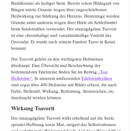
Buddhismus als heiliger Stein. Bereits schon Hildegard von
Bingen nutzte Granate wegen ihrer zugeschriebenen
Heilwirkung zur Stärkung des Herzens. Heutzutage werden
Granate unter anderem wegen ihrer Härte als Schleifmittel
beim Sandstrahlen verwendet. Der smaragdgrüne Tsavorit
ist eine chromhaltige und vanadiumhaltige Varietät des
Grossular. Er wurde nach seinem Fundort Tsavo in Kenia
benannt.
Der Tsavorit gehört zu den wichtigsten Heilsteinen
überhaupt. Eine Übersicht und Beschreibung der
Top
bedeutendsten Edelsteine finden Sie im Beitrag „
Heilsteine“
Edelsteinlexikon
. In unserem umfassenden
sind sogar über 400 Heilsteine mit Bilder erfasst, die nach
Farbe, Herkunft, Wirkung, Bedeutung, Sternzeichen, etc.
durchsucht werden können.
Wirkung Tsavorit
Der smaragdgrüne Tsavorit wirkt erhellend auf die Seele,
spendet Hoffnung sowie Mut, steigert das Selbstvertrauen
und verleiht mehr Widerstandskraft. Auf diese Weise hilft er